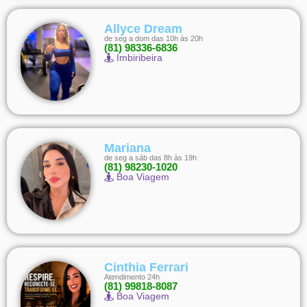
Allyce Dream
de seg a dom das 10h às 20h
(81) 98336-6836
Imbiribeira
Mariana
de seg a sáb das 8h às 19h
(81) 98230-1020
Boa Viagem
Cinthia Ferrari
Atendimento 24h
(81) 99818-8087
Boa Viagem