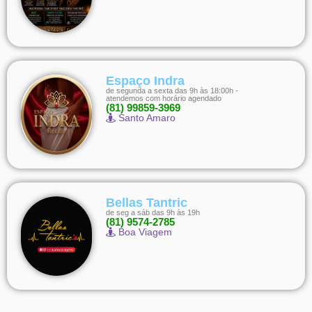
Espaço Indra
de segunda a sexta das 9h às 18:00h -
atendemos com horário agendado
(81) 99859-3969
Santo Amaro
Bellas Tantric
de seg a sáb das 9h às 19h
(81) 9574-2785
Boa Viagem