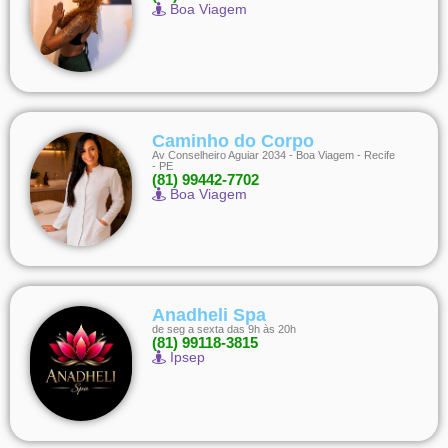
Boa Viagem
Caminho do Corpo
Av Conselheiro Aguiar 2034 - Boa Viagem - Recife
- PE
(81) 99442-7702
Boa Viagem
Anadheli Spa
de seg a sexta das 9h às 20h
(81) 99118-3815
Ipsep