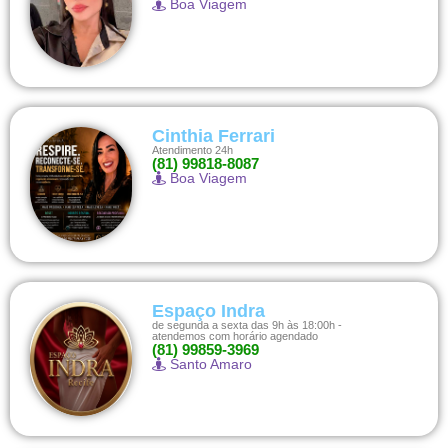
Boa Viagem
Cinthia Ferrari
Atendimento 24h
(81) 99818-8087
Boa Viagem
Espaço Indra
de segunda a sexta das 9h às 18:00h -
atendemos com horário agendado
(81) 99859-3969
Santo Amaro