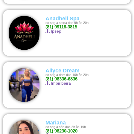
Anadheli Spa
de seg a sexta das 9h às 20h
(81) 99118-3815
Ipsep
Allyce Dream
de seg a dom das 10h às 20h
(81) 98336-6836
Imbiribeira
Mariana
de seg a sáb das 8h às 19h
(81) 98230-1020